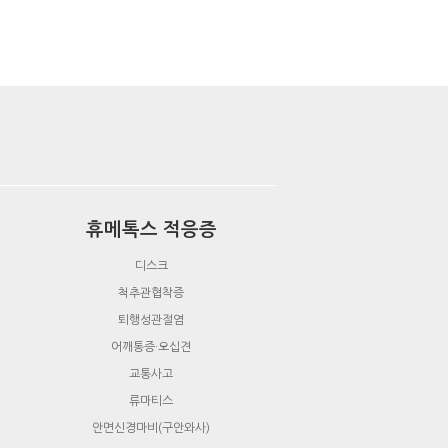
휴메톡스 적응증
디스크
척추관협착증
퇴행성관절염
어깨통증·오십견
교통사고
류마티스
안면신경마비(구안와사)